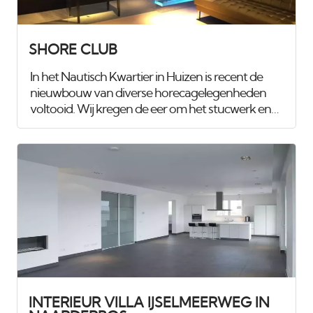
SHORE CLUB
In het Nautisch Kwartier in Huizen is recent de
nieuwbouw van diverse horecagelegenheden
voltooid. Wij kregen de eer om het stucwerk en
spuitwerk van maar liefst 1.100 m², verdeeld over
drie etages, te verzorgen. Voor het
club/restaurant hebben we gebruik gemaakt van
het innovatieve Diamant pleister van Knauf, een
stucmortel die vele malen sterker is dan de
gangbare materialen. Dit zorgt voor extra
duurzaamheid en weerstand. Uiteraard hebben
we alles afgewerkt met een hoogwaardige, goed
reinigbare buitenkwaliteit muurverf, om de
ruimtes
INTERIEUR VILLA IJSELMEERWEG IN