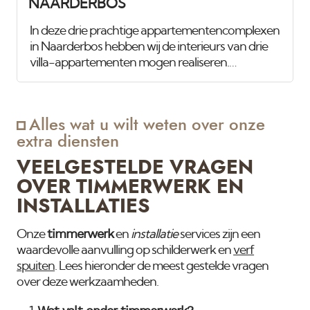
NAARDERBOS
In deze drie prachtige appartementencomplexen
in Naarderbos hebben wij de interieurs van drie
villa-appartementen mogen realiseren.
Daarnaast verzorgen wij ook het onderhoud van
de buitenzijde van de drie gebouwen voor de
verenigingen van eigenaren. De onderstaande
Alles wat u wilt weten over onze
foto's tonen het interieur van een van de villa-
extra diensten
appartementen. Nadat de inbouwverlichting en
andere installaties waren geplaatst, hebben wij
VEELGESTELDE VRAGEN
alle wanden en plafonds gestukadoord en
OVER TIMMERWERK EN
gespoten in Jan des Bouvrie-wit, met een
INSTALLATIES
buitenverfkwaliteit voor extra duurzaamheid.
Het houtwerk,
timmerwerk
Onze
en
installatie
services zijn een
waardevolle aanvulling op schilderwerk en
verf
spuiten
. Lees hieronder de meest gestelde vragen
over deze werkzaamheden.