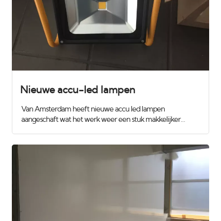
Nieuwe accu-led lampen
Van Amsterdam heeft nieuwe accu led lampen
aangeschaft wat het werk weer een stuk makkelijker
maakt. Wij gebruiken deze om de wanden te controleren
met strijklicht zodat we zeker weten dat alles superstrak
wordt. Ook tijdens het spuiten loopt er iemand mee met
de lamp zodat we niets missen. Het zijn daglicht lampen
zodat we ook geen verassingen met kleur hebben. Slechts
50 watt dus erg zuinig voor de klant, veilig omdat ze koud
blijven. De lichtopbrengst is vergelijkbaar met een
traditionele 1000 watt bouwlamp.