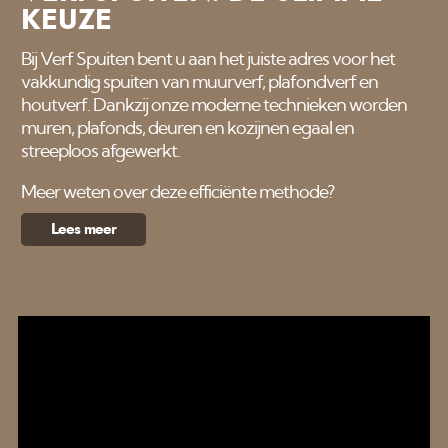
KEUZE
Bij Verf Spuiten bent u aan het juiste adres voor het
vakkundig spuiten van muurverf, plafondverf en
houtverf. Dankzij onze moderne technieken worden
muren, plafonds, deuren en kozijnen egaal en
streeploos afgewerkt.
Meer weten over deze efficiënte methode?
Lees meer