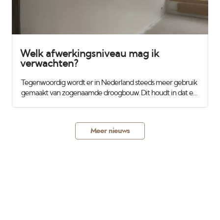
Welk afwerkingsniveau mag ik
verwachten?
Tegenwoordig wordt er in Nederland steeds meer gebruik
gemaakt van zogenaamde droogbouw. Dit houdt in dat er
niet meer gemetseld en traditioneel gestukadoord wordt,
maar dat er gipsplaten worden gemonteerd op houten of
aluminimum regels en daarna worden de gaten en
Meer nieuws
gleuven dicht gesmeerd. Op het eerste gezicht ziet dit er
best wel strak uit. Als er niets wordt afgesproken zal de
aannemer dit op kwaliteitsniveau C mogen afleveren of
ook wel genoemd behangklaar. Als dit geschilderd of
gespoten gaat worden zal het altijd een aftekening geven