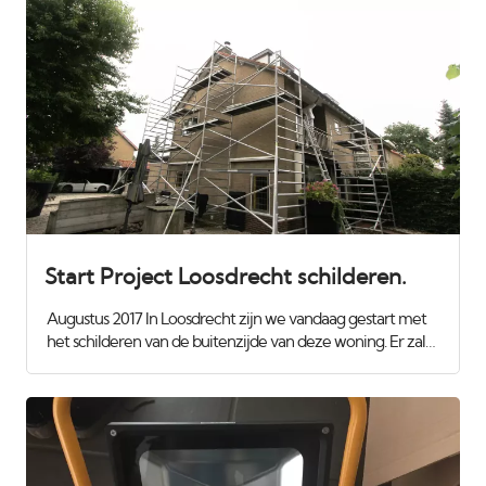
maar de lijsten moesten nog wel rondom geschilrd
worden.
Start Project Loosdrecht schilderen.
Augustus 2017 In Loosdrecht zijn we vandaag gestart met
het schilderen van de buitenzijde van deze woning. Er zal
wat houtrot worden verwijderd en gerepareerd met
epoxy volgens het Repair Care systeem. Eerst alles
steigeren zodat we er goed bij kunnen. Voor meer info of
contact kijk eens op onze website :
www.vanamsterdam.com