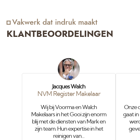
Vakwerk dat indruk maakt
KLANTBEOORDELINGEN
Jacques Walch
NVM Register Makelaar
Wij bij Voorma en Walch
Onze o
Makelaars in het Gooi zijn enorm
gaat in
blij met de diensten van Mark en
werd
zijn team. Hun expertise in het
gevel
reinigen van...