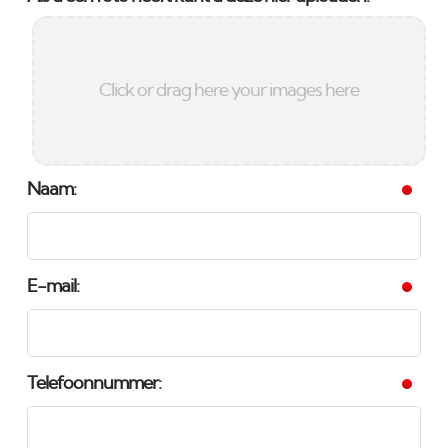
Click or drag here your images here
Naam:
E-mail:
Telefoonnummer: