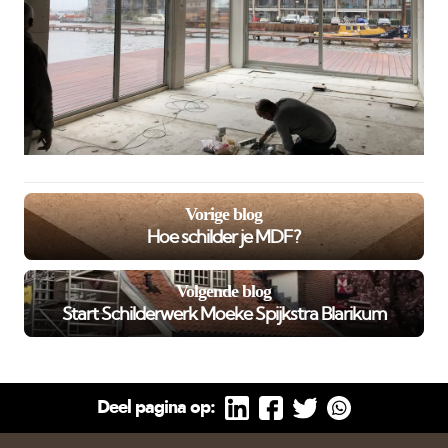
Vorige blog
Hoe schilder je MDF?
Volgende blog
Start Schilderwerk Moeke Spijkstra Blarikum
Deel pagina op: