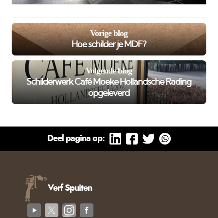
Vorige blog
Hoe schilder je MDF?
Volgende blog
Schilderwerk Café Moeke Hollandsche Rading
opgeleverd
Deel pagina op:
Verf Spuiten