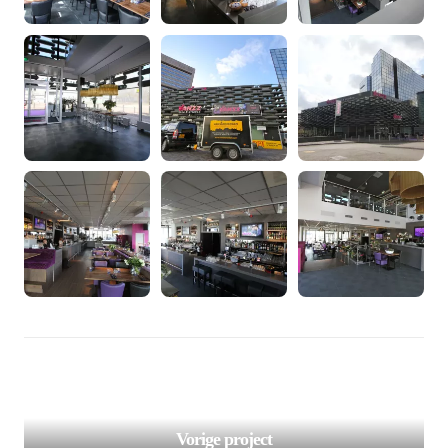
/var/www/murenspuiten.nl/private/cache/smarty/_compi
98
on line
');">
Vorige project