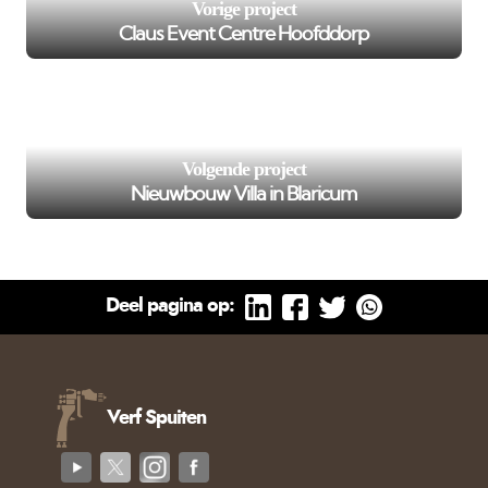
Vorige project
Claus Event Centre Hoofddorp
/var/www/murenspuiten.nl/private/cache/smarty/_compi
102
on line
');">
Volgende project
Nieuwbouw Villa in Blaricum
Deel pagina op:
Verf Spuiten