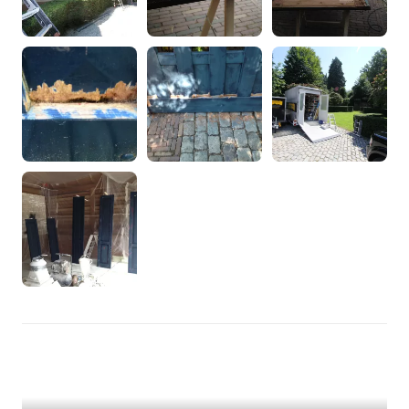
/var/www/murenspuiten.nl/private/cache/smarty/_compi
98
on line
');">