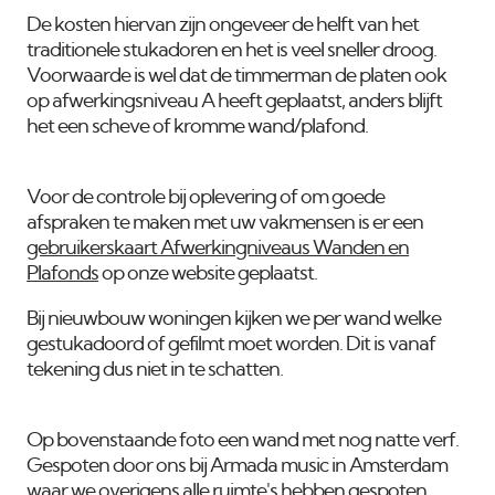
De kosten hiervan zijn ongeveer de helft van het
traditionele stukadoren en het is veel sneller droog.
Voorwaarde is wel dat de timmerman de platen ook
op afwerkingsniveau A heeft geplaatst, anders blijft
het een scheve of kromme wand/plafond.
Voor de controle bij oplevering of om goede
afspraken te maken met uw vakmensen is er een
gebruikerskaart Afwerkingniveaus Wanden en
Plafonds
op onze website geplaatst.
Bij nieuwbouw woningen kijken we per wand welke
gestukadoord of gefilmt moet worden. Dit is vanaf
tekening dus niet in te schatten.
Op bovenstaande foto een wand met nog natte verf.
Gespoten door ons bij Armada music in Amsterdam
waar we overigens alle ruimte's hebben gespoten.