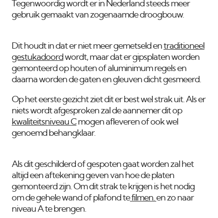
Tegenwoordig wordt er in Nederland steeds meer
gebruik gemaakt van zogenaamde droogbouw.
Dit houdt in dat er niet meer gemetseld en
traditioneel
gestukadoord
wordt, maar dat er gipsplaten worden
gemonteerd op houten of aluminimum regels en
daarna worden de gaten en gleuven dicht gesmeerd.
Op het eerste gezicht ziet dit er best wel strak uit. Als er
niets wordt afgesproken zal de aannemer dit op
kwaliteitsniveau C
mogen afleveren of ook wel
genoemd behangklaar.
Als dit geschilderd of gespoten gaat worden zal het
altijd een aftekening geven van hoe de platen
gemonteerd zijn. Om dit strak te krijgen is het nodig
om de gehele wand of plafond te
filmen.
en zo naar
niveau A te brengen.