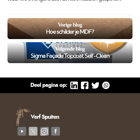
Vorige blog
Hoe schilder je MDF?
Volgende blog
Sigma Façade Topcoat Self-Clean
Deel pagina op:
Verf Spuiten