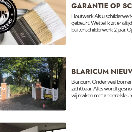
GARANTIE OP S
Houtwerk Als u schilderwerk 
gebeurt. Wettelijk zit er alt
buitenschilderwerk 2 jaar. 
garantie. Deze levert hem i
wel en wat er niet onder de g
onderwerpen waar ik wat me
houtwerk moet wel vast blijv
BLARICUM NIEU
Blaricum. Onder veel bomen 
zichtbaar. Alles wordt gesn
wij maken met andere kleure