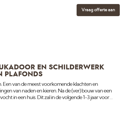
Vraag offerte aan
TUKADOOR EN SCHILDERWERK
N PLAFONDS
. Een van de meest voorkomende klachten en
ringen van naden en kieren. Na de (ver) bouw van een
ocht in een huis. Dit zal in de volgende 1-3 jaar voor
ijnen. Een gevolg hiervan is dat bepaalde materialen
t gevolg daar weer van kan een scheur of kier zijn.
 en stuukwerk krimpt zelf nooit. Het is de ondergrond die
ieuw plafond wordt gemaakt van hout