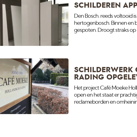
SCHILDEREN AP
Den Bosch. reeds voltooid i
hertogenbosch. Binnen en bu
gespoten. Droogt straks op 
wij nieuwbouw zelfs in Janua
SCHILDERWERK 
RADING OPGELE
Het project Café Moeke Holl
open en het staat er prachtig
reclameborden en omheining
instagram pagina.