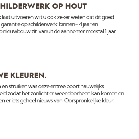
CHILDERWERK OP HOUT
laat uitvoeren wilt u ook zeker weten dat dit goed
ijd garantie op schilderwerk: binnen- 4 jaar en
Op nieuwbouw zit vanuit de aannemer meestal 1 jaar
n een glimmende grondverf op. Maar de vraag is wat er
arantie valt. Er zijn een paar verschillende
er informatie over wil geven. Hechting Verf op
en zitten. Belangrijk is dat de ondergrond goed
WE KLEUREN.
en struiken was deze entree poort nauwelijks
oeid zodat het zonlicht er weer doorheen kan komen en
n er iets geheel nieuws van. Oorspronkelijke kleur: