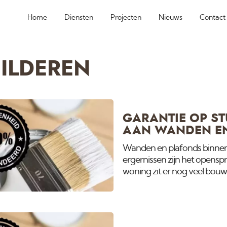
Home
Diensten
Projecten
Nieuws
Contact
ILDEREN
GARANTIE OP S
AAN WANDEN E
Wanden en plafonds binnen
ergernissen zijn het opensp
woning zit er nog veel bouwv
het grootste gedeelte verdw
gaan krimpen of zetten en he
Voor alle duidelijkheid: verf
krimpt of zet. Als er een n