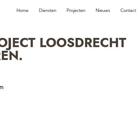
Home
Diensten
Projecten
Nieuws
Contact
ROJECT LOOSDRECHT
EN.
am