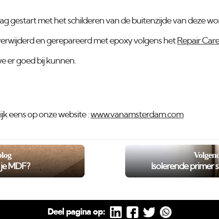
ag gestart met het schilderen van de buitenzijde van deze wo
verwijderd en gerepareerd met epoxy volgens het
Repair Car
we er goed bij kunnen.
ijk eens op onze website :
www.vanamsterdam.com
blog
Volgend
r je MDF?
Isolerende primer s
Deel pagina op: