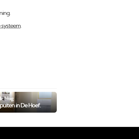
ning.
e systeem
.
e blog
puiten in De Hoef.