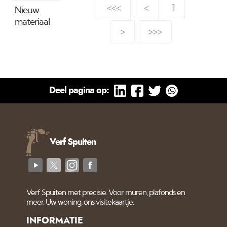
hebben we de
<<<
<
1
Nieuw
begaande grond
materiaal
uitgepakt en nagelopen.
>
>>>
Nu wordt het tijd om de
vloer aan te pakken en
in de olie gaan zetten
i.p.v. lak. Benieuwd welke
kleur dit gaat worden?
Deel pagina op:
Volg ons nieuws.
Verf Spuiten
Verf Spuiten met precisie. Voor muren, plafonds en
meer. Uw woning, ons visitekaartje.
INFORMATIE