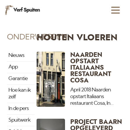
Verf Spuiten
ONDERWERPEN
HOUTEN VLOEREN
NAARDEN
Nieuws
OPSTART
App
ITALIAANS
RESTAURANT
Garantie
COSA
April 2018 Naarden
Hoe kan ik
opstart Italiaans
zelf
restaurant Cosa, In
In de pers
Naarden wordt
eerdaags het italiaanse
Spuitwerk
PROJECT BAARN
resaurant Cosa
OPGELEVERD