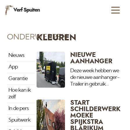
Verf Spuiten
ONDERWERPEN
KLEUREN
NIEUWE
Nieuws
AANHANGER
App
Deze week hebben we
de nieuwe aanhanger-
Garantie
Trailer in gebruik
Hoe kan ik
genomen. Omdat het
zelf
steeds drukker wordt en
START
wij op meerdere grote
In de pers
SCHILDERWERK
projecten tegelijk
MOEKE
werken was er behoefde
Spuitwerk
SPIJKSTRA
aan eentje extra.
BLARIKUM