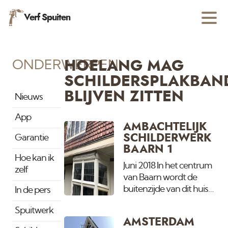
Verf Spuiten
ONDERWERPEN
HOELANG MAG
SCHILDERSPLAKBAN
BLIJVEN ZITTEN
Nieuws
App
AMBACHTELIJK
SCHILDERWERK
Garantie
BAARN 1
Hoe kan ik
Juni 2018 In het centrum
zelf
van Baarn wordt de
buitenzijde van dit huis
In de pers
gerenoveerd. Eerst wordt al
Spuitwerk
het glas (inklusief het glas in
AMSTERDAM
lood) vervangen door HR