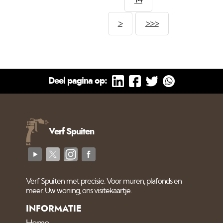
14
verfsysteem
>
>>>
Deel pagina op:
Verf Spuiten
Verf Spuiten met precisie. Voor muren, plafonds en
meer. Uw woning, ons visitekaartje.
INFORMATIE