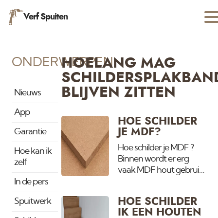
Verf Spuiten
ONDERWERPEN
HOELANG MAG
SCHILDERSPLAKBAN
BLIJVEN ZITTEN
Nieuws
App
HOE SCHILDER
JE MDF?
Garantie
Hoe schilder je MDF ?
Hoe kan ik
Binnen wordt er erg
zelf
vaak MDF hout gebruik.
Voordeel met schilderen
In de pers
is dat het al glad is. Je
HOE SCHILDER
Spuitwerk
hoeft alleen de gaten te
IK EEN HOUTEN
vullen en te schuren.