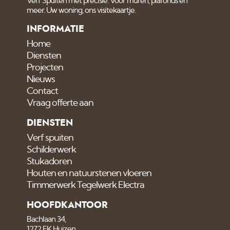
Verf Spuiten met precisie. Voor muren, plafonds en
meer. Uw woning, ons visitekaartje.
INFORMATIE
Home
Diensten
Projecten
Nieuws
Contact
Vraag offerte aan
DIENSTEN
Verf spuiten
Schilderwerk
Stukadoren
Houten en natuurstenen vloeren
Timmerwerk Tegelwerk Electra
HOOFDKANTOOR
Bachlaan 34,
1272 EK Huizen.