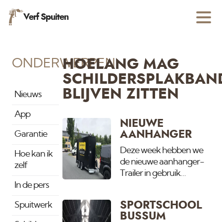
Verf Spuiten
ONDERWERPEN
HOELANG MAG
SCHILDERSPLAKBAN
BLIJVEN ZITTEN
Nieuws
App
NIEUWE
AANHANGER
Garantie
Deze week hebben we
Hoe kan ik
de nieuwe aanhanger-
zelf
Trailer in gebruik
genomen. Omdat het
In de pers
steeds drukker wordt en
SPORTSCHOOL
Spuitwerk
wij op meerdere grote
BUSSUM
projecten tegelijk